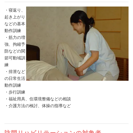
・寝返り、
起き上がり
などの基本
動作訓練
・筋力の増
強、拘縮予
防などの関
節可動域訓
練
・排泄など
の日常生活
動作訓練
・歩行訓練
・福祉用具、住環境整備などの相談
・介護方法の検討、体操の指導など
訪問リハビリテーションの対象者