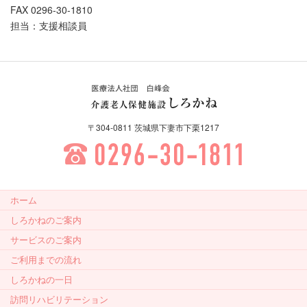
FAX 0296-30-1810
担当：支援相談員
医療法人社団 白峰会 介護老
〒304-0811 茨城県下妻市下栗1217
人保健施設しろかね
0296-30-1811
ホーム
しろかねのご案内
サービスのご案内
ご利用までの流れ
しろかねの一日
訪問リハビリテーション