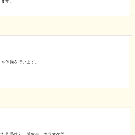
ります。
リや体操を行います。
せた作品作り、誕生会、カラオケ等