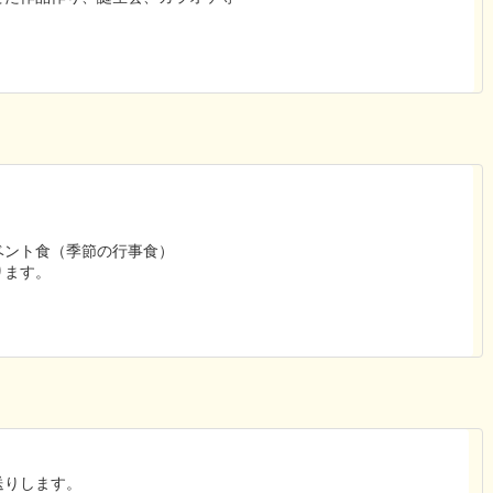
ベント食（季節の行事食）
ります。
送りします。