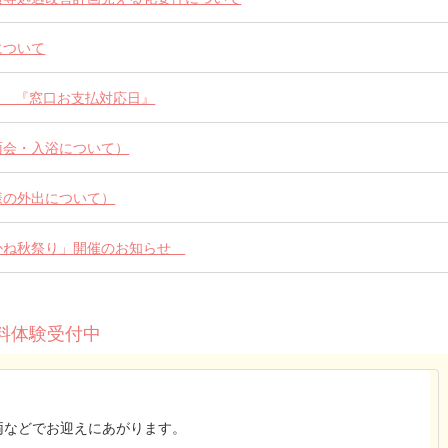
について
年） 『窓口お支払対応日』
面会・入浴について）
様の外出について）
かね秋祭り」開催のお知らせ
料体験受付中
両などでお迎えにあがります。