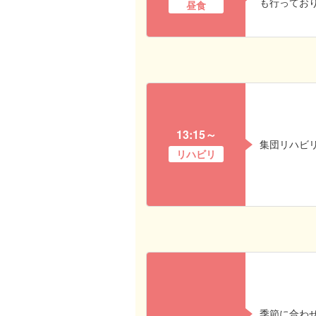
も行ってお
昼食
13:15～
集団リハビ
リハビリ
季節に合わ