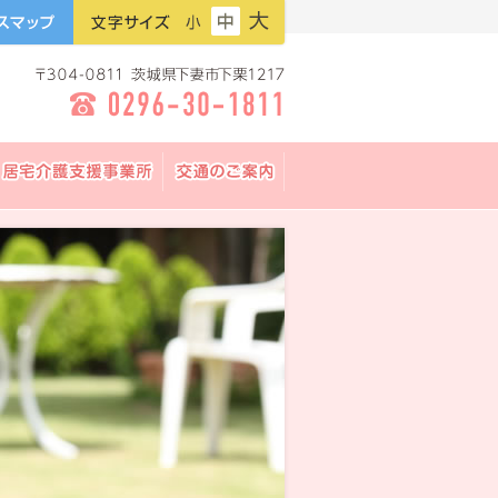
フ
フ
フ
プ
ォ
ォ
ォ
ン
ン
ン
ト
ト
ト
サ
サ
サ
イ
イ
イ
ズ：
ズ：
ズ：
小
中
大
居宅介護支援事業所
交通のご案内