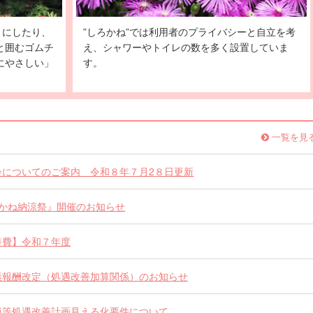
りにしたり、
”しろかね”では利用者のプライバシーと自立を考
と囲むゴムチ
え、シャワーやトイレの数を多く設置していま
にやさしい」
す。
一覧を見
会についてのご案内 令和８年７月2８日更新
ろかね納涼祭』開催のお知らせ
養費】令和７年度
護報酬改定（処遇改善加算関係）のお知らせ
員等処遇改善計画見える化要件について