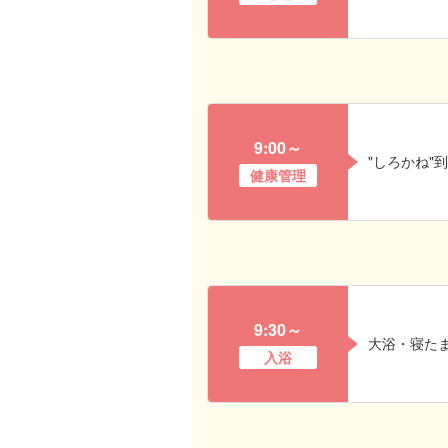
9:00～
"しろかね"
健康管理
9:30～
大浴・寝た
入浴