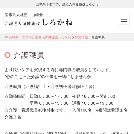
茨城県下妻市の介護老人保健施設しろかね
Togg
navig
茨城県下妻市の介護老人保健施設し
ろかね
茨城県下妻市の介護老人保健施設しろかね
>
採用情報
>
介護職員
介護職員
より良いケアを実現する為に専門職の増員をしています。
”心のこもった介護”の仕事を一緒にしませんか。
介護職員（介護福祉士・介護初任者研修終了者）
☆勤務時間 日勤 8：30～17：30 夜勤 16：30～翌9：00
早番 6：30～15：30 遅番 10：30～19：30
☆介護・看護職員40名体制です。（入所100名）※夜間は看護１名
介護３名
☆給与（介護福祉士）253,340円～ ※経験考慮します。※夜勤は１