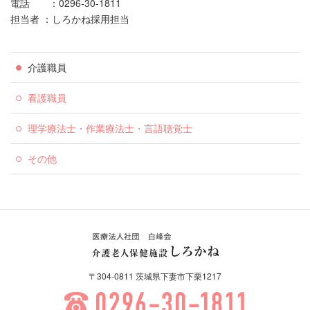
電話 ：0296-30-1811
担当者 ：しろかね採用担当
介護職員
看護職員
理学療法士・作業療法士・言語聴覚士
その他
医療法人社団 白峰会 介護老
〒304-0811 茨城県下妻市下栗1217
人保健施設しろかね